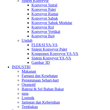
Sistem Konveyor
Konveyor Spiral
Konveyor Palet
Konveyor Rantai
Konveyor Sabuk
Konveyor Sabuk Modular
Konveyor Rol
Konveyor Vertikal
Konveyor Baji
Unduh
FLEKSI YA-VA
Sistem Konveyor Palet
Komponen Konveyor YA-VA
Sistem Konveyor YA-VA
Gambar 3D
INDUSTRI
Makanan
Farmasi dan Kesehatan
Penggunaan Sehari-hari
Otomotif
Baterai & Sel Bahan Bakar
susu
Logistik
Jaringan dan Kebersihan
Tembakau