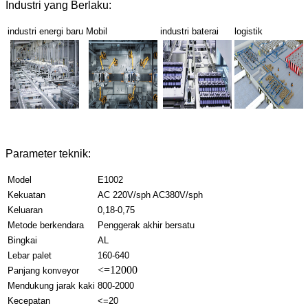
Industri yang Berlaku:
industri energi baru
Mobil
industri baterai
logistik
Parameter teknik:
Model
E1002
Kekuatan
AC 220V/sph AC380V/sph
Keluaran
0,18-0,75
Metode berkendara
Penggerak akhir bersatu
Bingkai
AL
Lebar palet
160-640
<=12000
Panjang konveyor
Mendukung jarak kaki
800-2000
Kecepatan
<=20