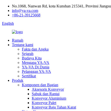
No.1068, Nanwan Rd, kota Kunshan 215341, Provinsi Jiangsu
info@ya-va.com
+86-21-39125668
English
Rumah
Tentang kami
Fakta dan Angka
Sejarah
Budaya Kita
Mengapa YA-VA
YA-VA Di Dunia
Pelanggan YA-VA
Sertifikat
Produk
Komponen dan Bagian
Aksesoris Konveyor
Sabuk dan Rantai
Konveyor Aluminium
Konveyor Palet
Konveyor Baja Tahan Karat